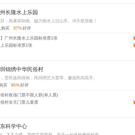
 广州长隆水上乐园
项目：风暴双响炮、磁力炮水上过山车、冲天双浪板！
人购买
97%
好评
】广州长隆水上乐园标准票1张
上乐园标准票1张
 深圳锦绣中华民俗村
华，赏民族风情画，民间绝艺大荟萃，邂逅民间高手。
购买
95%
好评
俗村夜场门票不限人群(单人票)
民俗村全天门票儿童票
 广东科学中心
间、飞天之梦，展馆定期更新，亲子一起体验趣味科学