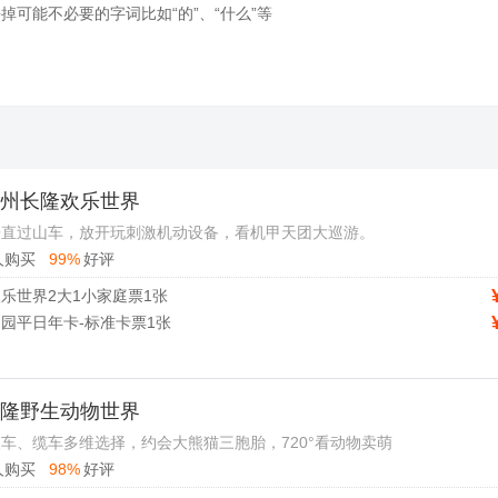
去掉可能不必要的字词比如“的”、“什么”等
 广州长隆欢乐世界
垂直过山车，放开玩刺激机动设备，看机甲天团大巡游。
人购买
99%
好评
乐世界2大1小家庭票1张
园平日年卡-标准卡票1张
 长隆野生动物世界
车、缆车多维选择，约会大熊猫三胞胎，720°看动物卖萌
人购买
98%
好评