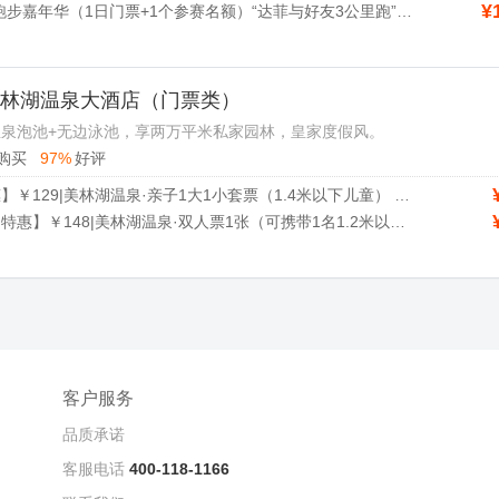
¥
预售-奇妙跑步嘉年华（1日门票+1个参赛名额）“达菲与好友3公里跑”成人票
 美林湖温泉大酒店（门票类）
泉泡池+无边泳池，享两万平米私家园林，皇家度假风。
购买
97%
好评
【暑期特惠】￥129|美林湖温泉·亲子1大1小套票（1.4米以下儿童） ，周末需前台补差价使用，至少提前3小时购买使用
【暑期平日特惠】￥148|美林湖温泉·双人票1张（可携带1名1.2米以下儿童） ，仅限暑期周一至周五使用，且需至少提前3小时购买
客户服务
品质承诺
客服电话
400-118-1166