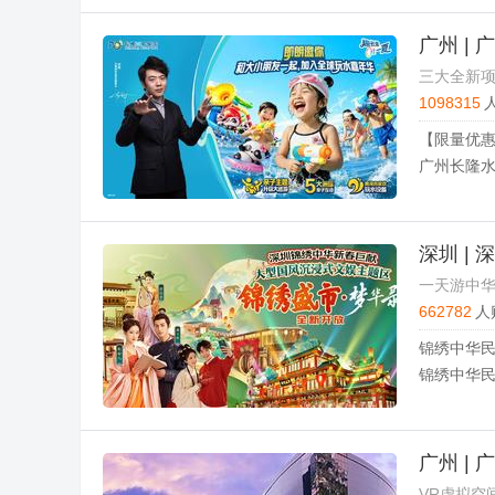
广州 |
三大全新
1098315
【限量优惠
广州长隆水
深圳 |
一天游中
662782
人
锦绣中华民
锦绣中华
广州 |
VR虚拟空