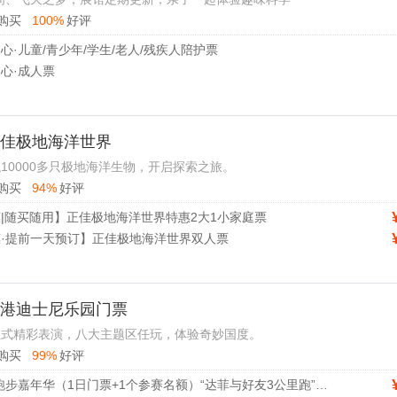
购买
100%
好评
心·儿童/青少年/学生/老人/残疾人陪护票
心·成人票
 正佳极地海洋世界
10000多只极地海洋生物，开启探索之旅。
购买
94%
好评
|随买随用】正佳极地海洋世界特惠2大1小家庭票
·提前一天预订】正佳极地海洋世界双人票
 香港迪士尼乐园门票
汇式精彩表演，八大主题区任玩，体验奇妙国度。
购买
99%
好评
预售-奇妙跑步嘉年华（1日门票+1个参赛名额）“达菲与好友3公里跑”儿童/长者