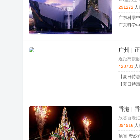
291272
人
广东科学中
广东科学中
广州 |
近距离接触
428731
人
【夏日特惠
【夏日特惠
香港 |
欣赏百老
394916
人