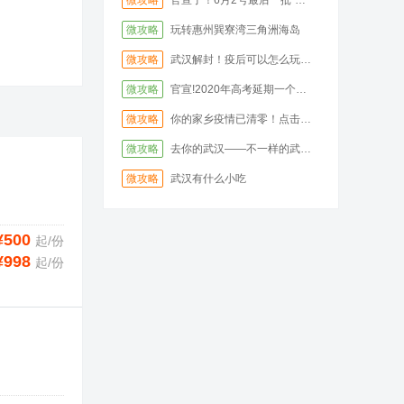
微攻略
官宣了！6月2号最后一批“神兽归位”！家长怎么看？
微攻略
玩转惠州巽寮湾三角洲海岛
微攻略
武汉解封！疫后可以怎么玩，攻略已备好
微攻略
官宣!2020年高考延期一个月！快看看会有什么影响
微攻略
你的家乡疫情已清零！点击查看可游玩景点清单
微攻略
去你的武汉——不一样的武汉，不一样的新玩法
微攻略
武汉有什么小吃
¥500
起/份
¥998
起/份