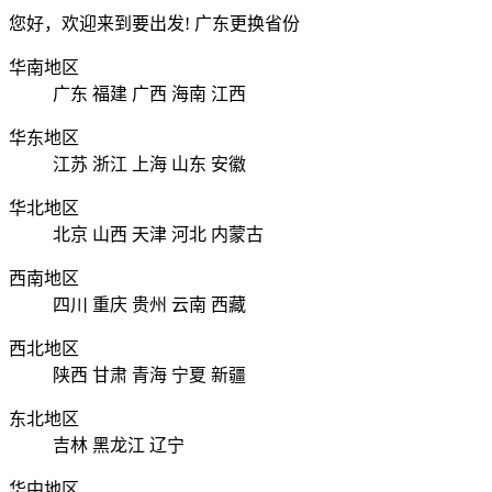
您好，欢迎来到要出发!
广东
更换省份
华南地区
广东
福建
广西
海南
江西
华东地区
江苏
浙江
上海
山东
安徽
华北地区
北京
山西
天津
河北
内蒙古
西南地区
四川
重庆
贵州
云南
西藏
西北地区
陕西
甘肃
青海
宁夏
新疆
东北地区
吉林
黑龙江
辽宁
华中地区