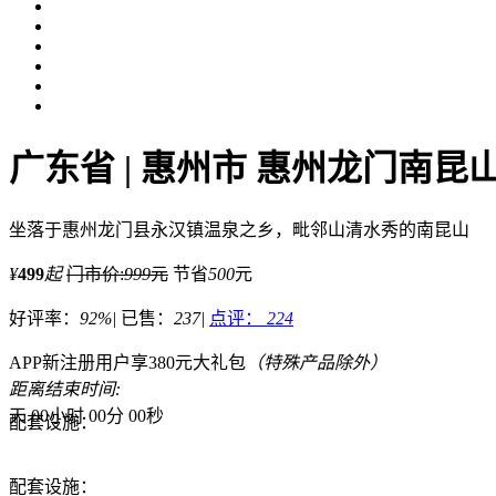
广东省 | 惠州市 惠州龙门南
坐落于惠州龙门县永汉镇温泉之乡，毗邻山清水秀的南昆山
¥
499
起
门市价:
999
元
节省
500
元
好评率：
92%
|
已售：
237
|
点评：
224
APP新注册用户享380元大礼包
（特殊产品除外）
距离结束时间:
天
00
小时
00
分
00
秒
配套设施：
配套设施：