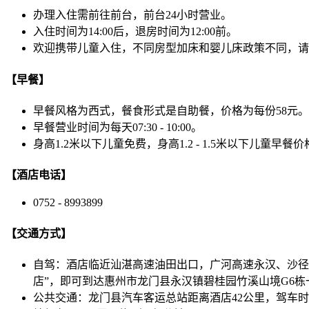
办理入住需前往前台，前台24小时营业。
入住时间为14:00后，退房时间为12:00前。
欢迎携带儿童入住，不同房型加床和婴儿床政策不同，请以
【早餐】
早餐风格为西式，餐食形式是自助餐，价格为每份58元。
早餐营业时间为每天07:30 - 10:00。
身高1.2米以下儿童免费，身高1.2 - 1.5米以下儿童早餐
【酒店电话】
0752 - 8993899
【交通方式】
自驾：酒店临近汕湛高速油田出口，广河高速永汉、沙径
店”，即可到达惠州市龙门县永汉镇碧桂园竹溪山境G6栋
公共交通：龙门县汽车客运总站距离酒店42公里，驾车时间